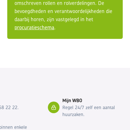
omschreven rollen en rolverdelingen. De
bevoegdheden en verantwoordelijkheden die
daarbij horen, zijn vastgelegd in het
procuratieschema
.
Mijn WBO
58 22 22.
Regel 24/7 zelf een aantal
huurzaken.
binnen enkele