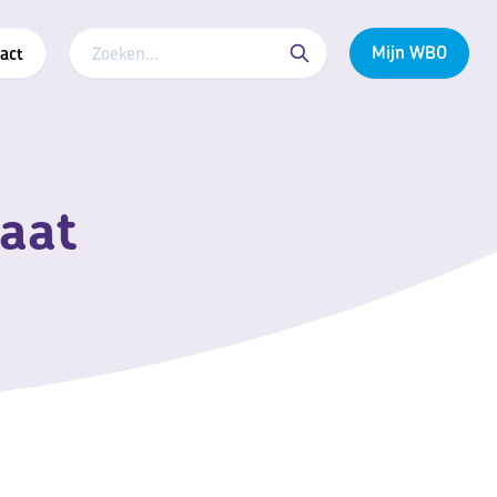
Mijn WBO
act
taat