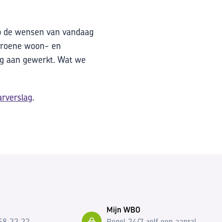
op de wensen van vandaag
 groene woon- en
ng aan gewerkt. Wat we
arverslag
.
Mijn WBO
58 22 22.
Regel 24/7 zelf een aantal